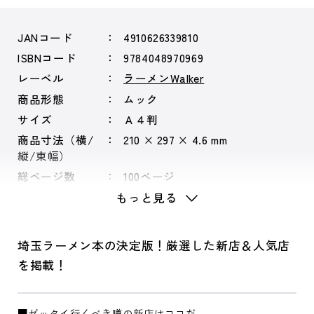
JANコード
4910626339810
ISBNコード
9784048970969
レーベル
ラーメンWalker
商品形態
ムック
サイズ
Ａ４判
商品寸法（横/
210 × 297 × 4.6 mm
縦/束幅）
総ページ数
100ページ
もっと見る
埼玉ラーメン本の決定版！厳選した新店＆人気店
を掲載！
■ゼッタイ行くべき噂の新店はココだ