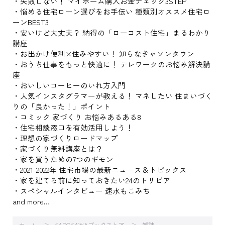
・失敗しない！ マイホーム購入お金チェック3STEP
・悩める住宅ローン選びをお手伝い 種類別オススメ住宅ロ
ーンBEST3
・安いけど大丈夫？ 納得の「ローコスト住宅」まるわかり
講座
・お出かけ便利×住みやすい！ 知らなきゃソンタウン
・おうち仕事をもっと快適に！ テレワークのお悩み解決講
座
・おいしいコーヒーのいれ方入門
・人気インスタグラマーが教える！ マネしたい 住まいづく
りの「良かった！」ポイント
・コミック 家づくり お悩みあるある8
・住宅相談窓口を有効活用しよう！
・理想の家づくりロードマップ
・家づくり無料講座とは？
・家を買うための7つのギモン
・2021-2022年 住宅市場の最新ニュース＆トピックス
・家を建てる前に知っておきたい24のトリビア
・スペシャルインタビュー 速水もこみち
and more…