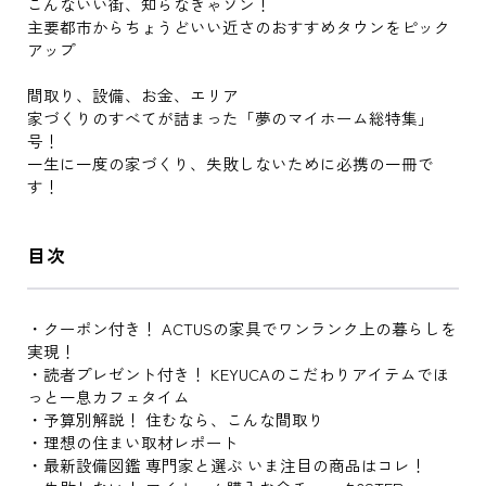
こんないい街、知らなきゃソン！
主要都市からちょうどいい近さのおすすめタウンをピック
アップ
間取り、設備、お金、エリア
家づくりのすべてが詰まった「夢のマイホーム総特集」
号！
一生に一度の家づくり、失敗しないために必携の一冊で
す！
目次
・クーポン付き！ ACTUSの家具でワンランク上の暮らしを
実現！
・読者プレゼント付き！ KEYUCAのこだわりアイテムでほ
っと一息カフェタイム
・予算別解説！ 住むなら、こんな間取り
・理想の住まい取材レポート
・最新設備図鑑 専門家と選ぶ いま注目の商品はコレ！