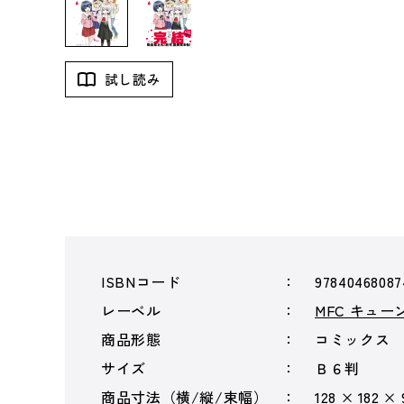
試し読み
ISBNコード
97840468087
レーベル
MFC キュ
商品形態
コミックス
サイズ
Ｂ６判
商品寸法（横/縦/束幅）
128 × 182 ×