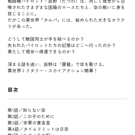
戦闘機パイロット・辰野（たつの）は、同じく現世から召
喚されたさまざまな国籍のエースたちと、空の戦いに身を
投じることに。
だがこの異世界「タルパ」には、秘められた大きなカラク
リがあった。
どうして敵国同士が手を結べるのか？
失われたパイロットたちの記憶はどこへ行ったのか？
果たして現世へ帰還できるのか？
深まる謎を追い、辰野は「屠龍」で空を駆ける。
異世界ミリタリー・スカイアクション開幕！
目次
第1話／知らない空
第2話／この子のために
第3話／赤軍の賞金首
第4話／タイムリミットは日没