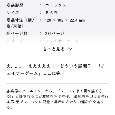
商品形態
コミックス
サイズ
Ｂ６判
商品寸法（横/
128 × 182 × 22.4 mm
縦/束幅）
総ページ数
296ページ
シリーズ
チェイサーゲーム
もっと見る
え……。 えええええ！ どういう展開？ 『チ
ェイサーゲーム』ここに完！
各業界のクリエイターから、「リアルすぎて胃が痛くな
る!」と評されるほど波紋を呼ぶ本作。 最終巻を迎える単行
本第7巻では、ついに龍也と勇希のふたりの運命が交差す
る。