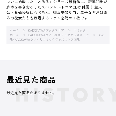
ついに始動した「とある」シリーズ最新作に、鎌池和馬が
脚本を書きおろしたスペシャルドラマCDが付属！ 主人
公・食蜂操祈はもちろん、御坂美琴や白井黒子などお馴染
みの彼女たちも登場するファン必聴の１枚です！
ホーム
KADOKAWAブックストア
コミック
ホーム
KADOKAWAラノベ＆コミックグッズストア
その
他KADOKAWAラノベ＆コミックグッズストア商品
最近見た商品
最近見た商品がありません。