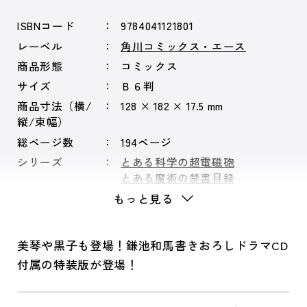
ISBNコード
9784041121801
レーベル
角川コミックス・エース
商品形態
コミックス
サイズ
Ｂ６判
商品寸法（横/
128 × 182 × 17.5 mm
縦/束幅）
総ページ数
194ページ
シリーズ
とある科学の超電磁砲
とある魔術の禁書目録
もっと見る
美琴や黒子も登場！鎌池和馬書きおろしドラマCD
付属の特装版が登場！