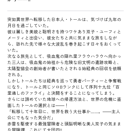
突如異世界へ転移した日本人・トールは、気づけば九年の
月日を過ごしていた。
彼は麗しき美貌と聡明さを持つワケあり双子・ユーフィと
メーリィと出会い、彼女たちと共に気ままな旅をしなが
ら、訪れた先で様々な大波乱を巻き起こす日々をおくって
いた。
次なる旅先として、吸血鬼の隠れ里フラウハラウへ向かっ
た三人は、吸血鬼の始祖から危険な旧文明の遺跡攻略と、
太陽聖協会の創始者が書いたとされる始経典の回収を依頼
される。
しかしトールたちは経典を巡って勇者パーティーと争奪戦
になり、トールと同じソロBランクにして序列十九位「百
里通しのファライ」と決闘をすることになってしまう。
さらには諦めていた地球への帰還方法と、世界の危機に直
面したトールの選択とは――！
「転移して十年目に、世界を救う大仕事か……。――主人
公にでもなった気分だ」
赤雷を駆使する最強冒険者と頭脳明晰な美人双子の気まま
な冒険譚、これにて大団円!!