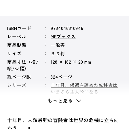
ISBNコード
9784046810946
レーベル
MFブックス
商品形態
一般書
サイズ
Ｂ６判
商品寸法（横/
128 × 182 × 20 mm
縦/束幅）
総ページ数
324ページ
シリーズ
十年目、帰還を諦めた転移者は
いまさら主人公になる
もっと見る
十年目、人類最強の冒険者は世界の危機に立ち向
かう――!!