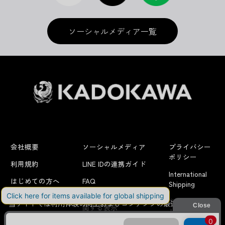
ソーシャルメディア一覧
会社概要
ソーシャルメディア
プライバシー
ポリシー
利用規約
LINE IDの連携ガイド
International
はじめての方へ
FAQ
Shipping
よくあるお問い合わせ
特定商取引法に
お問い合わせ/
当サイトでは利用体験の向上およびコンテンツの最適な提供、ト
関する表示
リクエスト
ラフィックの分析を目的としてCookieを使用しています。
サイトの閲覧を継続された場合、Cookieの利用に同意したことも