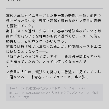
高校２年にタイムリープした元社畜の新浜心一郎。前世で
憧れだった美少女・春華と距離を縮めながら２度目の青春
を謳歌していた。
期末テストが近づいたある日、春華の幼馴染みだという御
剣に「お前のような雑魚が彼女に近づくな、テストで俺と
勝負しろ」と喧嘩を吹っかけられる。
前世では負け続け人生だった新浜が、勝ち組カースト上位
に挑むことになって――。
「新浜君はやっぱりすごいです！ 新浜君が頑張っていた
のを知っていたので、とっても嬉しくなったんで
す……！」
２度目の人生は、頑張りも努力も一番近くて見ていてくれ
る君がいる……！青春リベンジラブコメ、第２弾！
ホーム
KADOKAWAブックストア
ライトノベル
ホーム
KADOKAWAラノベ＆コミックグッズストア
角川
スニーカー文庫