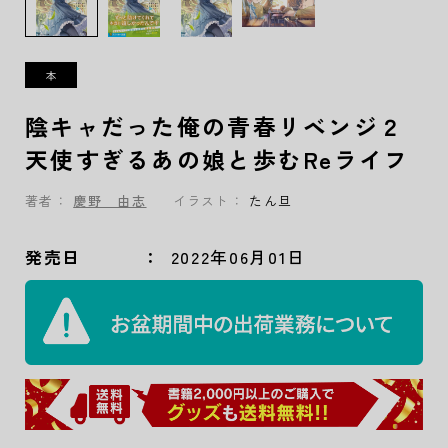
陰キャだった俺の青春リベンジ２
天使すぎるあの娘と歩むReライフ
著者：
慶野 由志
イラスト：
たん旦
発売日
2022年06月01日