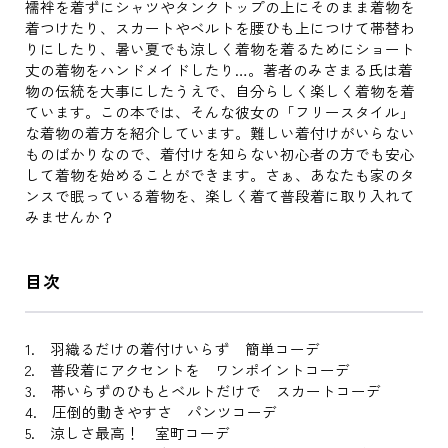
襦袢を着ずにシャツやタンクトップの上にそのまま着物を
着つけたり、スカートやベルトを腰ひも上につけて帯替わ
りにしたり、暑い夏でも涼しく着物を着るためにショート
丈の着物をハンドメイドしたり…。著者のみさまる氏は着
物の伝統を大事にしたうえで、自分らしく楽しく着物を着
ています。この本では、そんな彼女の「フリースタイル」
な着物の着方を紹介しています。難しい着付けがいらない
ものばかりなので、着付けを知らない初心者の方でも安心
して着物を始めることができます。さぁ、あなたも家のタ
ンスで眠っている着物を、楽しく着て普段着に取り入れて
みませんか？
目次
1. 羽織るだけの着付けいらず 簡単コーデ
2. 普段着にアクセントを ワンポイントコーデ
3. 帯いらずのひもとベルトだけで スカートコーデ
4. 圧倒的動きやすさ パンツコーデ
5. 涼しさ最高！ 室町コーデ