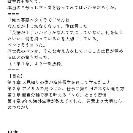
璧主義も捨てて、
本当の自分らしさと向き合ってみてはいかがだろうか。
===
「俺の英語ヘタくそでごめんね」
なんだか申し訳なくなって、僕は言った。
「英語が上手いかどうかなんて気にしていない。何を伝え
たいか、何を持っているかを大切にしている」
ベンはそう言った。
同世代のベンが、そんな考え方をしていることは目が覚め
るほどの驚きだった。
（「第１章」より一部抜粋）
===
【目次】
第１章 人見知りの僕が海外留学を通して学んだこと
第２章 アメリカで見つけた、仕事に振り回されない働き方
第３章 超自分軸で夢を叶える「ＮＯ」と言う習慣
第４章 9年の海外生活が教えてくれた、言葉より大切な心
のつながり
目次