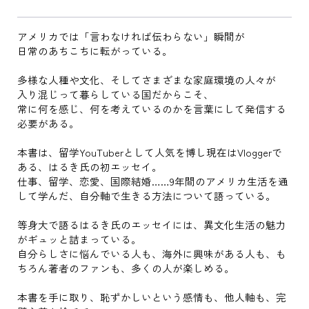
アメリカでは「言わなければ伝わらない」瞬間が
日常のあちこちに転がっている。
多様な人種や文化、そしてさまざまな家庭環境の人々が
入り混じって暮らしている国だからこそ、
常に何を感じ、何を考えているのかを言葉にして発信する
必要がある。
本書は、留学YouTuberとして人気を博し現在はVloggerで
ある、はるき氏の初エッセイ。
仕事、留学、恋愛、国際結婚……9年間のアメリカ生活を通
して学んだ、自分軸で生きる方法について語っている。
等身大で語るはるき氏のエッセイには、異文化生活の魅力
がギュッと詰まっている。
自分らしさに悩んでいる人も、海外に興味がある人も、も
ちろん著者のファンも、多くの人が楽しめる。
本書を手に取り、恥ずかしいという感情も、他人軸も、完