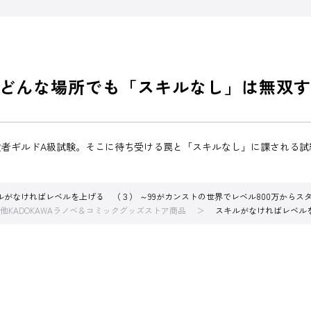
どんな場所でも「スキルなし」は無双す
険者ギルドA級試験。そこに待ち受ける罠と「スキルなし」に課される試
ルがなければレベルを上げる （３） ～99がカンストの世界でレベル800万からス
他KADOKAWAラノベ＆コミックグッズストア商品
スキルがなければレベルを