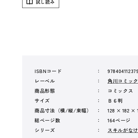
試し読み
ISBNコード
97840411237
レーベル
角川コミッ
商品形態
コミックス
サイズ
Ｂ６判
商品寸法（横/縦/束幅）
128 × 182 ×
総ページ数
164ページ
シリーズ
スキルがな