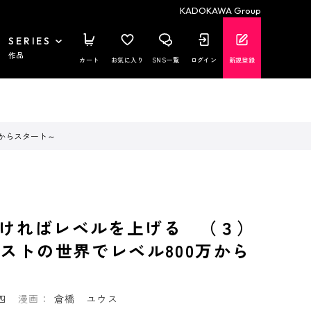
KADOKAWA Group
SERIES
作品
カート
お気に入り
SNS一覧
ログイン
新規登録
万からスタート～
ければレベルを上げる （３）
ンストの世界でレベル800万から
四
漫画：
倉橋 ユウス