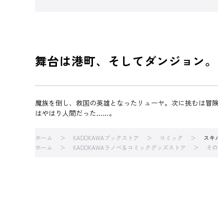
舞台は港町、そしてダンジョン。
魔族を倒し、救国の英雄となったリューヤ。次に挑むは冒
はやはり人間だった……。
ホーム
KADOKAWAブックストア
コミック
スキ
ホーム
KADOKAWAラノベ＆コミックグッズストア
その