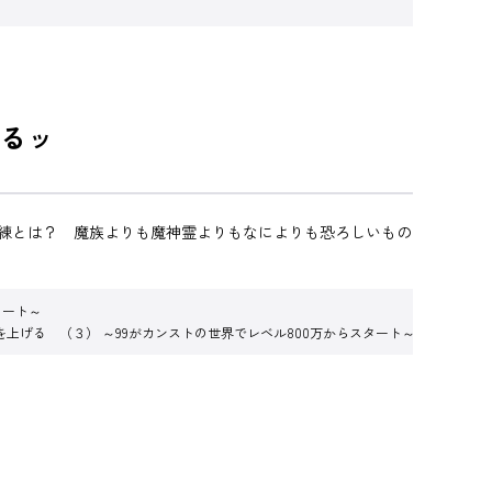
るッ
練とは？ 魔族よりも魔神霊よりもなによりも恐ろしいもの
タート～
上げる （３） ～99がカンストの世界でレベル800万からスタート～