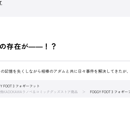
T
の存在が――！？
去の記憶を失くしながら相棒のアダムと共に日々事件を解決してきたが
GY FOOT 3 フォギーフット
他KADOKAWAラノベ＆コミックグッズストア商品
FOGGY FOOT 3 フォギ