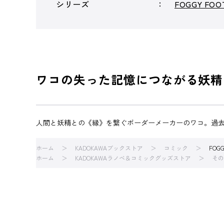
シリーズ
FOGGY FOO
ワコの失った記憶につながる妖精
人間と妖精との《縁》を繋ぐボーダーメーカーのワコ。過
ホーム
KADOKAWAブックストア
コミック
FOG
ホーム
KADOKAWAラノベ＆コミックグッズストア
その