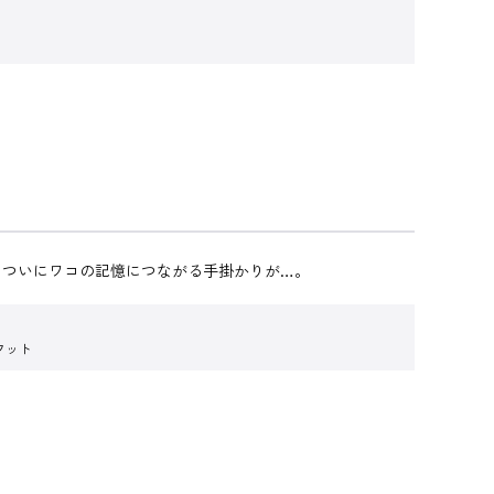
、ついにワコの記憶につながる手掛かりが…。
ーフット