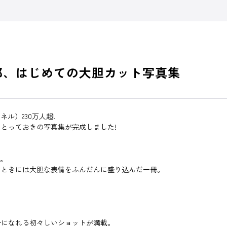
元流那、はじめての大胆カット写真集
ル）230万人超!
とっておきの写真集が完成しました!
―。
、ときには大胆な表情をふんだんに盛り込んだ一冊。
分になれる初々しいショットが満載。