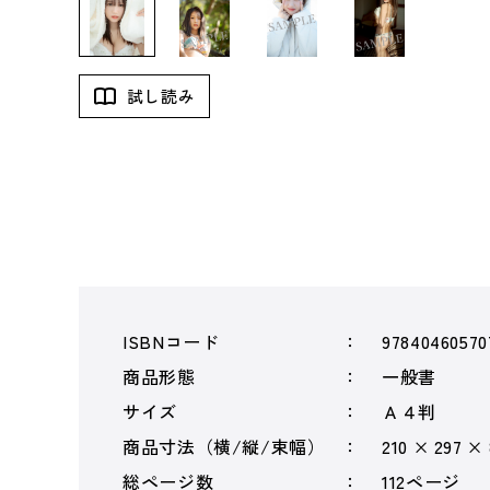
試し読み
ISBNコード
97840460570
商品形態
一般書
サイズ
Ａ４判
商品寸法（横/縦/束幅）
210 × 297 ×
総ページ数
112ページ