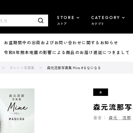
STORE
CATEGORY
ストア
カテゴリ
8/07 お盆期間中の出荷およびお問い合わせに関するお知らせ
7/29 令和8年熊本地震の影響による商品のお届け遅延につきまして
タレント写真集
森元流那写真集 Mine #るなになる
森元流那写真
著者：
森元 流那