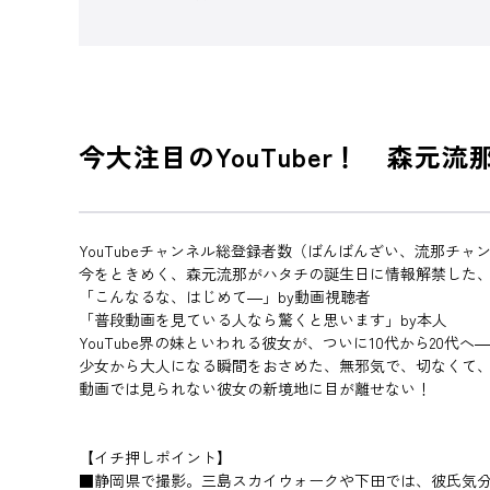
今大注目のYouTuber！ 森
YouTubeチャンネル総登録者数（ばんばんざい、流那チャンネ
今をときめく、森元流那がハタチの誕生日に情報解禁した、
「こんなるな、はじめて―」by動画視聴者
「普段動画を見ている人なら驚くと思います」by本人
YouTube界の妹といわれる彼女が、ついに10代から20代へ
少女から大人になる瞬間をおさめた、無邪気で、切なくて
動画では見られない彼女の新境地に目が離せない！
【イチ押しポイント】
■静岡県で撮影。三島スカイウォークや下田では、彼氏気