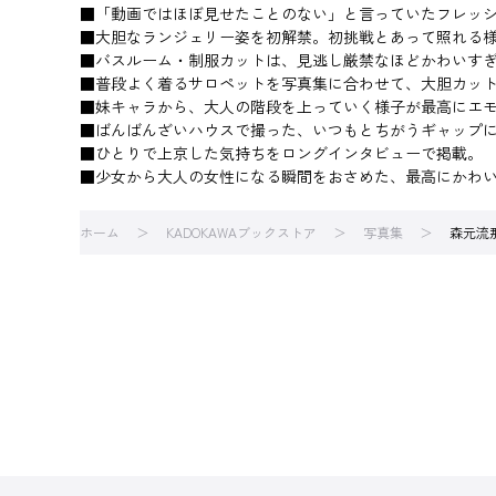
■「動画ではほぼ見せたことのない」と言っていたフレッシ
■大胆なランジェリー姿を初解禁。初挑戦とあって照れる
■バスルーム・制服カットは、見逃し厳禁なほどかわいす
■普段よく着るサロペットを写真集に合わせて、大胆カット
■妹キャラから、大人の階段を上っていく様子が最高にエ
■ばんばんざいハウスで撮った、いつもとちがうギャップに
■ひとりで上京した気持ちをロングインタビューで掲載。
■少女から大人の女性になる瞬間をおさめた、最高にかわ
ホーム
KADOKAWAブックストア
写真集
森元流那