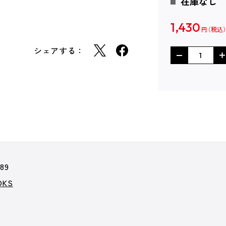
在庫なし
1,430
円
シェアする：
89
KS