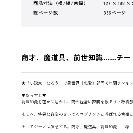
商品寸法（横/縦/束幅）
127 × 188 ×
総ページ数
336ページ
商才、魔道具、前世知識……チー
★「小説家になろう」で異世界〔恋愛〕部門で年間ランキ
▼あらすじ▼
前世知識を密かに活かし、商会経営に辣腕を振るう下級貴
そこへ、特異な容姿のせいで＜ゴブリン＞と呼ばれる令嬢
そしてジーノは決意する。商才、魔道具、前世知識……隠