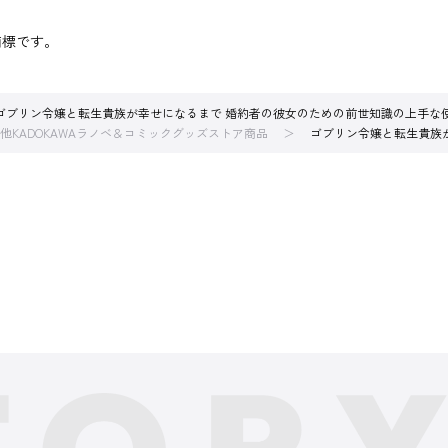
商標です。
ゴブリン令嬢と転生貴族が幸せになるまで 婚約者の彼女のための前世知識の上手な
他KADOKAWAラノベ＆コミックグッズストア商品
ゴブリン令嬢と転生貴族