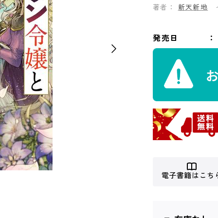
著者：
新天新地
発売日
電子書籍はこち