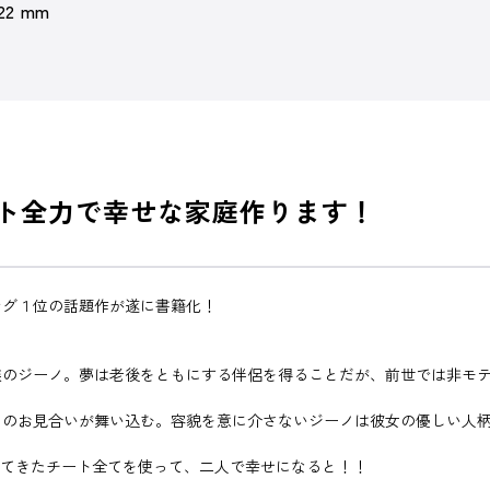
 22 mm
ト全力で幸せな家庭作ります！
ング１位の話題作が遂に書籍化！
族のジーノ。夢は老後をともにする伴侶を得ることだが、前世では非モ
とのお見合いが舞い込む。容貌を意に介さないジーノは彼女の優しい人
してきたチート全てを使って、二人で幸せになると！！