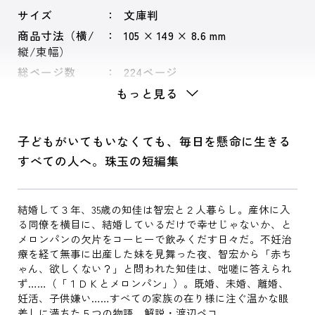
サイズ
文庫判
商品寸法（横/
105 × 149 × 8.6 mm
縦/束幅）
総ページ数
224ページ
もっと見る
子どもがいてもいなくても、毎日を懸命に生きる
すべての人へ。珠玉の短編集
結婚して３年、35歳の知佳は智宏と２人暮らし。産休に入
る同僚を横目に、結婚しているだけで幸せじゃないか、と
メロンパンの欠片をコーヒーで飲みくだす日々だ。不妊治
療を経て無事に出産した妹を見舞った夜、智宏から「赤ち
ゃん、欲しくない？」と問われた知佳は、咄嗟に答えられ
ず……（「１ＤＫとメロンパン」）。既婚、未婚、離婚、
妊活、子供嫌い……すべての家族の在り様に注ぐ温かな眼
差しに満ちた５つの物語。解説・渡辺ペコ