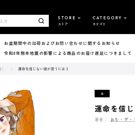
STORE
CATEGORY
ストア
カテゴリ
8/07 お盆期間中の出荷およびお問い合わせに関するお知らせ
7/29 令和8年熊本地震の影響による商品のお届け遅延につきまして
性）
運命を信じない彼が言うには３
運命を信じ
著者：
おむ・ザ・