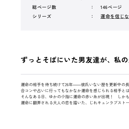
総ページ数
146ページ
シリーズ
運命を信じ
ずっとそばにいた男友達が、私の
運命の相手を待ち続けて26年――彼氏いない歴を更新中の
合コンや占いに行ってもなかなか運命を感じられる相手と
そんなある日、ゆかの小指に運命の赤い糸が出現！ しかも糸
運命に翻弄される大人の恋を描いた、じれキュンラブスト