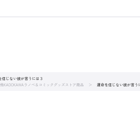
を信じない彼が言うには３
他KADOKAWAラノベ＆コミックグッズストア商品
運命を信じない彼が言う