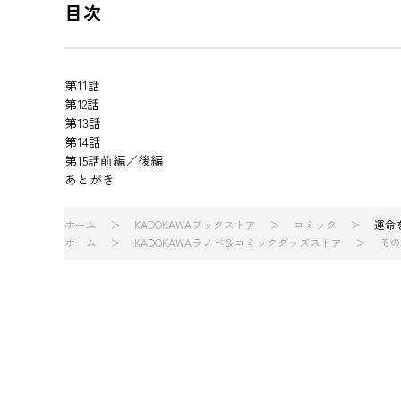
目次
第11話
第12話
第13話
第14話
第15話前編／後編
あとがき
ホーム
KADOKAWAブックストア
コミック
運命
ホーム
KADOKAWAラノベ＆コミックグッズストア
その