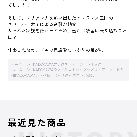
てしまう！
そして、マリアンナを追い出したヒュランス王国の
ユベール王太子による逆襲が勃発。
囚われた家族を救い出すため、密かに敵国に乗り込むこと
に!?
仲良し悪役カップルの家族愛たっぷりの第2巻。
ホーム
KADOKAWAブックストア
コミック
ホーム
KADOKAWAラノベ＆コミックグッズストア
その
他KADOKAWAラノベ＆コミックグッズストア商品
最近見た商品