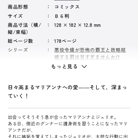
商品形態
コミックス
サイズ
Ｂ６判
商品寸法（横/
128 × 182 × 12.8 mm
縦/束幅）
総ページ数
178ページ
シリーズ
悪役令嬢が恐怖の覇王と政略結
婚する罰は甘すぎませんか!?
もっと見る
日々高まるマリアンナへの愛――そして、深まっ
ていく！
出会ってそうそう息が合ったマリアンナとジュリオ。
ある日、側近のグンナーに護身術を習うことになったマリ
アンナだが、
それに嫉妬を覚えてしまったジュリオが、大胆な行動に出