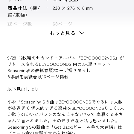
商品寸法（横/
230 × 276 × 6 mm
縦/束幅）
総ページ数
68ページ
もっと見る
9/28に2枚組のセカンド・アルバム『BEYOOOOO2NDS』が
リリースされるBEYOOOOONDS 内の3人組ユニット
SeasoningSの表紙巻頭2コーデ撮りおろし
&鼎談を表紙巻頭16ページ掲載!
以下見出しより
小林「Seasoning Sの曲はBEYOOOOONDSでやるには人数
が多過ぎて 個人的すぎる楽曲をBEYOOOOONDSらしく3人
が歌うのがいいバランスなんじゃない?って 高瀬くるみち
ゃんに言われました。その通りだなと私も思いました。
Seasoning Sの新曲の「Get Back!ビニール傘の大冒険」は
ビニール傘のお話ですからね(笑)」