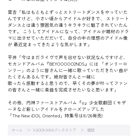
里吉「私はもともとずっとストリートダンスをやっていた
んですけど、小さい頃からアイドルが好きで、 ストリート
ダンスとは違う雰囲気の違うキラキラに魅了されていたん
です。 こうしてアイドルになって、アイドルが題材のドラ
マに出させていただだいて、自分の中の理想のアイドル像
が 最近定まってきたような気がします」
平井「今はまだライヴで声を出せない状況なんですけど、
セカンドアルバム『BEYOOOOO2NDS』には 「オンリーロ
ンリー」のように皆さんに一緒に歌っていただきたい曲が
たくさんあるんです。絶対皆さんと一緒に
歌ったら感動すると思うので、早くその夢が叶ってファン
の皆さんと一緒に楽曲を完成させたいなと思います」
その他、円神ファーストアルバム『o』少女歌劇団ミモザ
ーヌなど新しいアイドルをクローズアップした
「The New iDOL Oriented」特集号は8/26発売!
ホーム
KADOKAWAブックストア
雑誌