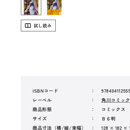
試し読み
ISBNコード
97840411255
レーベル
角川コミッ
商品形態
コミックス
サイズ
Ｂ６判
商品寸法（横/縦/束幅）
128 × 182 ×