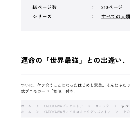
総ページ数
210ページ
シリーズ
すべての人
運命の「世界最強」との出逢い、
ついに、付き合うことになったはじめと慧美。そんなふたり
式プロモカード「繁茂」付き。
ホーム
KADOKAWAブックストア
コミック
すべ
ホーム
KADOKAWAラノベ＆コミックグッズストア
その