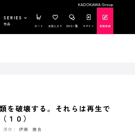
KADOKAWA Group
SERIES
作品
カート
お気に入り
SNS一覧
ログイン
新規登録
類を破壊する。それらは再生で
（１０）
原作：
伊瀬 勝良