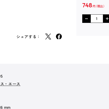
748
円
シェアする：
95
クス・エース
 16 mm