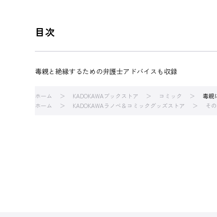
目次
毒親と絶縁するための弁護士アドバイスも収録
ホーム
KADOKAWAブックストア
コミック
毒親
ホーム
KADOKAWAラノベ＆コミックグッズストア
その