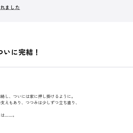
られました
・ついに完結！
連絡し、ついには家に押し掛けるように。
の支えもあり、つつみは少しずつ立ち直り、
とは……。