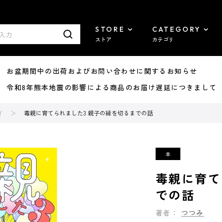
STORE
CATEGORY
ストア
カテゴリ
8/07 お盆期間中の出荷およびお問い合わせに関するお知らせ
7/29 令和8年熊本地震の影響による商品のお届け遅延につきまして
イ
毒親に育てられました3 親子の縁を切るまでの話
毒親に育て
での話
著者：
つつみ