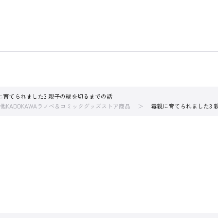
に育てられました3 親子の縁を切るまでの話
他KADOKAWAラノベ＆コミックグッズストア商品
毒親に育てられました3 