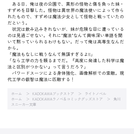
ある日、俺は夜の公園で、異形の怪物と傷を負った妹・
すずめを目撃した。怪物は異世界の魔法使いによって作ら
れたもので、すずめは魔法少女として怪物と戦っていたの
だという。
状況は飲み込みきれないが、妹が危険な目に遭っている
のは見過ごせない。それに"魔法"なんて興味深い単語を聞
いて黙っていられるわけもない。だって俺は高専生なんだ
から。
「魔法もなしに戦うなんて無謀すぎるよ!!」
「なら工学の力を頼るまでだ。『高度に発達した科学は魔
法と区別がつかない』って言うだろ？」
パワードスーツによる身体強化、画像解析での索敵。現
代工学の叡智は魔法に匹敵する！
ホーム
KADOKAWAブックストア
ライトノベル
ホーム
KADOKAWAラノベ＆コミックグッズストア
角川
スニーカー文庫