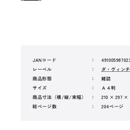
JANコード
49100598702
レーベル
ダ・ヴィン
商品形態
雑誌
サイズ
Ａ４判
商品寸法（横/縦/束幅）
210 × 297 ×
総ページ数
204ページ