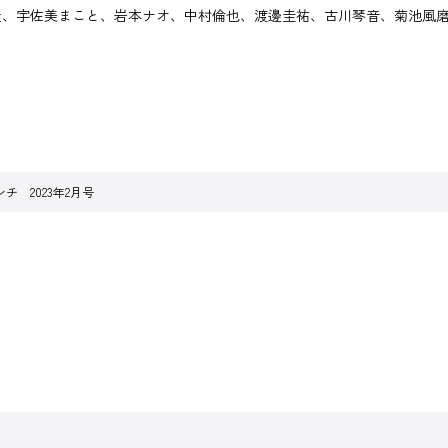
宇佐美まこと、岩本ナオ、中村倫也、渡邊圭祐、古川琴音、菊池風磨（S
チ 2023年2月号