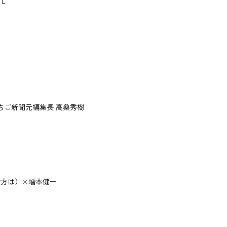
ＢＬ
ちご新聞元編集長 高桑秀樹
貴方は）×増本健一