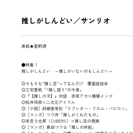
推しがしんどい／サンリオ
表紙★星野源
●特集１
推しがしんどい ～推しがいないのもしんどい～
◎そもそも“推し活”ってなんだ!? 覆面座談会
◎三宅香帆「“推し語り”の今昔」
◎『【推しの子】』対談 赤坂アカ×横槍メンゴ
◎松井玲奈×二次元アイドル
◎［小説］斜線堂有紀「ラブレター・フロム・バビロン」
◎［マンガ］つづ井「推しがくれたもの」
◎末吉９太郎（CUBERS）×推し活の現実
◎［マンガ］真田つづる「推しの供給」