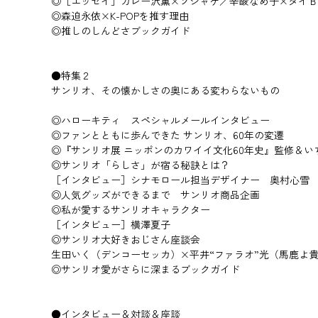
◎［エッセイ］カレー沢薫×ソシャゲ／辛酸なめ子×タイ
◎森迫永依×K-POPを推す理由
◎推しのしんどさブックガイド
●特集２
サンリオ、その懐かしさの奥にある変わらないもの
◎ハローキティ スペシャルメールインタビュー
◎ファンとともに歩んできた サンリオ、60年の変遷
◎『サンリオ展 ニッポンのカワイイ文化60年史』監修＆い
◎サンリオ「らしさ」が宿る秘訣とは？
［インタビュー］シナモロール担当デザイナー 奥村心雪
◎人気グッズができるまで サンリオ商品企画
◎私が愛するサンリオキャラクター
［インタビュー］横澤夏子
◎サンリオ大好きおじさん座談会
生田いく（デンコーセッカ）×平井“ファラオ”光（馬鹿よ
◎サンリオ愛がさらに深まるブックガイド
●インタビュー＆対談＆座談