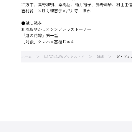
冲方丁、高野和明、薬丸岳、柚月裕子、鵺野莉紗、村山由佳、
西村純二×日向理恵子×押井守 ほか
●試し読み
和風あやかし×シンデレラストーリー
『鬼の花嫁』第一話
［対談］クレハ×富樫じゅん
ホーム
KADOKAWAブックストア
雑誌
ダ・ヴィン