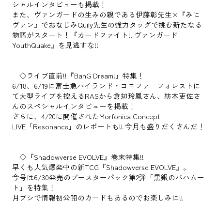
シャルインタビューも掲載！
また、ヴァンガードの生みの親である伊藤彰先生×『みに
ヴァン』でおなじみQuily先生の強力タッグで挑む新たなる
物語がスタート！『カードファイト!! ヴァンガード
YouthQuake』を見逃すな!!
◇ライブ直前!!『BanG Dream!』特集！
6/18、6/19に富士急ハイランド・コニファーフォレストに
て大型ライブを控えるRASから倉知玲鳳さん、紡木吏佐さ
んのスペシャルインタビューを掲載！
さらに、4/20に開催されたMorfonica Concept
LIVE「Resonance」のレポートも!! 今月も盛りだくさんだ！
◇『Shadowverse EVOLVE』巻末特集!!
早くも人気爆発中の新TCG『Shadowverse EVOLVE』。
今号は6/30発売のブースターパック第2弾「黒銀のバハムー
ト」を特集！
月ブシで情報初公開のカードもあるのでお楽しみに!!