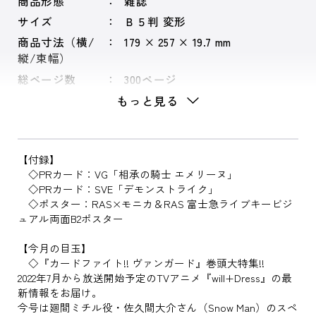
商品形態
雑誌
サイズ
Ｂ５判 変形
商品寸法（横/
179 × 257 × 19.7 mm
縦/束幅）
総ページ数
300ページ
もっと見る
【付録】
◇PRカード：VG「相承の騎士 エメリーヌ」
◇PRカード：SVE「デモンストライク」
◇ポスター：RAS×モニカ＆RAS 富士急ライブキービジ
ュアル両面B2ポスター
【今月の目玉】
◇『カードファイト!! ヴァンガード』巻頭大特集!!
2022年7月から放送開始予定のTVアニメ『will+Dress』の最
新情報をお届け。
今号は廻間ミチル役・佐久間大介さん（Snow Man）のスペ