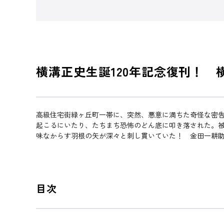
横溝正史生誕120年記念復刊！ 
高級住宅街緑ヶ丘町一帯に、突然、悪意に満ちた奇怪な密
起こるにいたり、たちまち恐怖のどん底に叩き落された。
味なからす羽根の矢が深々と刺し貫いていた！ 金田一耕
目次