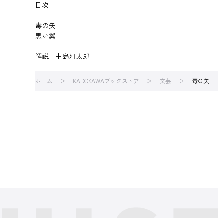
目次
毒の矢
黒い翼
解説 中島河太郎
ホーム
KADOKAWAブックストア
文芸
毒の矢