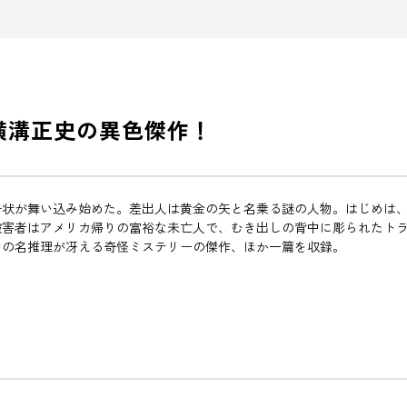
横溝正史の異色傑作！
告状が舞い込み始めた。差出人は黄金の矢と名乗る謎の人物。はじめは
被害者はアメリカ帰りの富裕な未亡人で、むき出しの背中に彫られたト
助の名推理が冴える奇怪ミステリーの傑作、ほか一篇を収録。