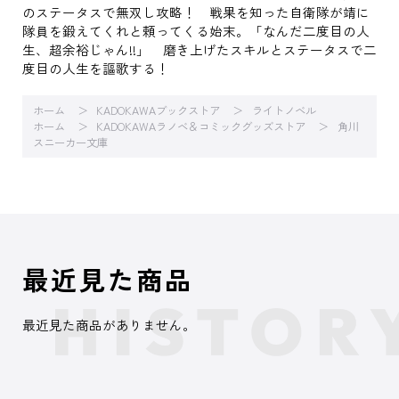
のステータスで無双し攻略！ 戦果を知った自衛隊が靖に
隊員を鍛えてくれと頼ってくる始末。「なんだ二度目の人
生、超余裕じゃん!!」 磨き上げたスキルとステータスで二
度目の人生を謳歌する！
ホーム
KADOKAWAブックストア
ライトノベル
ホーム
KADOKAWAラノベ＆コミックグッズストア
角川
スニーカー文庫
最近見た商品
最近見た商品がありません。