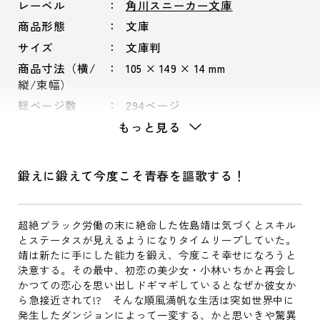
レーベル
角川スニーカー文庫
商品形態
文庫
サイズ
文庫判
商品寸法（横/
105 × 149 × 14 mm
縦/束幅）
総ページ数
294ページ
もっと見る
鍛えに鍛えて今度こそ青春を謳歌する！
超絶ブラック労働の末に絶命した佐島靖は気づくとスキル
とステータスが見えるようになりタイムリープしていた。
靖は新たに手にした能力を鍛え、今度こそ幸せになろうと
決意する。その最中、初恋の美少女・小林いちかと再会し
かつての恋心を思い出しドギマギしているとなぜか彼女か
ら急接近されて!? そんな順風満帆な生活は突如世界中に
発生したダンジョンによって一変する、かと思いきや驚異