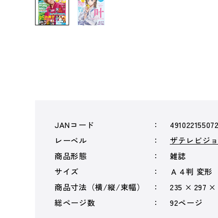
JANコード
49102215507
レーベル
ザテレビジ
商品形態
雑誌
サイズ
Ａ４判 変形
商品寸法（横/縦/束幅）
235 × 297 ×
総ページ数
92ページ