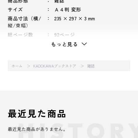
商品形態
雑誌
サイズ
Ａ４判 変形
商品寸法（横/
235 × 297 × 3 mm
縦/束幅）
総ページ数
92ページ
もっと見る
ホーム
KADOKAWAブックストア
雑誌
最近見た商品
最近見た商品がありません。