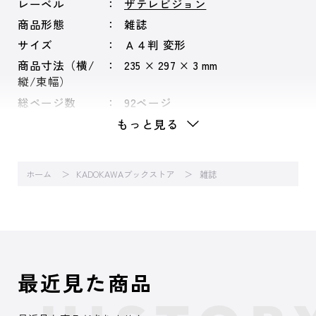
レーベル
ザテレビジョン
商品形態
雑誌
サイズ
Ａ４判 変形
商品寸法（横/
235 × 297 × 3 mm
縦/束幅）
総ページ数
92ページ
もっと見る
ホーム
KADOKAWAブックストア
雑誌
最近見た商品