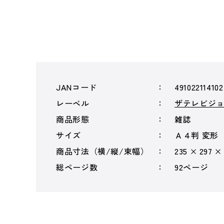
JANコード
491022114102
レーベル
ザテレビジ
商品形態
雑誌
サイズ
Ａ４判 変形
商品寸法（横/縦/束幅）
235 × 297 ×
総ページ数
92ページ