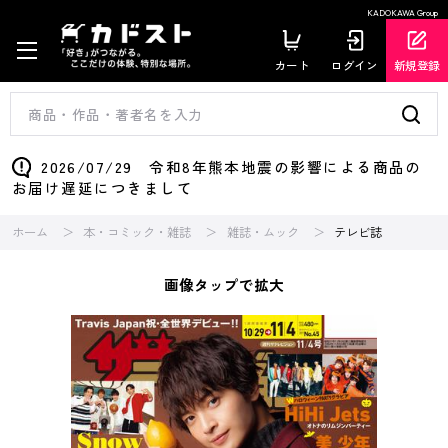
KADOKAWA Group
カート
ログイン
新規登録
2026/07/29 令和8年熊本地震の影響による商品の
お届け遅延につきまして
ホーム
本・コミック・雑誌
雑誌・ムック
テレビ誌
画像タップで拡大