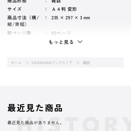
商品形態
雑誌
サイズ
Ａ４判 変形
商品寸法（横/
235 × 297 × 3 mm
縦/束幅）
総ページ数
92ページ
もっと見る
ホーム
KADOKAWAブックストア
雑誌
最近見た商品
最近見た商品がありません。