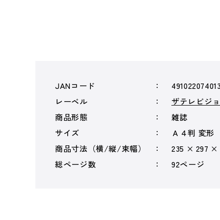
JANコード
49102207401
レーベル
ザテレビジ
商品形態
雑誌
サイズ
Ａ４判 変形
商品寸法（横/縦/束幅）
235 × 297 ×
総ページ数
92ページ