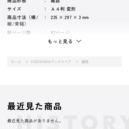
商品形態
雑誌
サイズ
Ａ４判 変形
商品寸法（横/
235 × 297 × 3 mm
縦/束幅）
総ページ数
92ページ
もっと見る
ホーム
KADOKAWAブックストア
雑誌
最近見た商品
最近見た商品がありません。