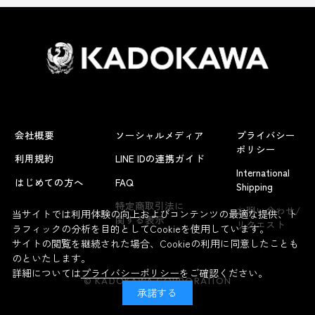
会社概要
ソーシャルメディア
プライバシー
ポリシー
利用規約
LINE IDの連携ガイド
International
はじめての方へ
FAQ
Shipping
よくあるお問い合わせ
特定商取引法に
お問い合わせ/
当サイトでは利用体験の向上およびコンテンツの最適な提供、ト
関する表示
リクエスト
ラフィックの分析を目的としてCookieを使用しています。
サイトの閲覧を継続された場合、Cookieの利用に同意したことも
のといたします。
詳細については
プライバシーポリシー
をご確認ください。
© KADOKAWA CORPORATION
承諾する