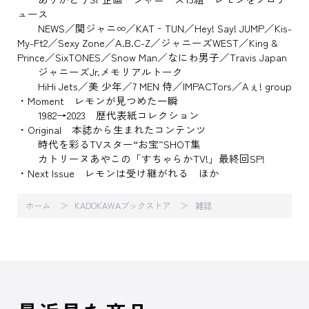
ュース
NEWS／関ジャニ∞／KAT‐TUN／Hey! Say! JUMP／Kis-
My-Ft2／Sexy Zone／A.B.C-Z／ジャニーズWEST／King &
Prince／SixTONES／Snow Man／なにわ男子／Travis Japan
ジャニーズJr.メモリアルトーク
HiHi Jets／美 少年／7 MEN 侍／IMPACTors／Aぇ! group
・Moment レモンが見つめた一瞬
1982→2023 歴代表紙コレクション
・Original 本誌から生まれたコンテンツ
時代を彩るTVスター“お宝”SHOT集
カトリーヌあやこの「すちゃらかTV!」最終回SP!
・Next Issue レモンは受け継がれる ほか
ホーム
KADOKAWAブックストア
雑誌