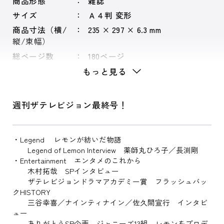
商品形態
雑誌
サイズ
Ａ４判 変形
商品寸法（横/
235 × 297 × 6.3 mm
縦/束幅）
総ページ数
180ページ
もっと見る
週刊ザテレビジョン最終号！
・Legend レモンが紡いだ物語
Legend of Lemon Interview 薬師丸ひろ子／長渕剛
・Entertainment エンタメのこれから
木村拓哉 SPインタビュー
ザテレビジョンドラマアカデミー賞 フラッシュバッ
クHISTORY
三谷幸喜／ナインティナイン／佐久間宣行 インタビ
ュー
ありがとうSP企画 ジャニーズ13組 レモンをプロデ