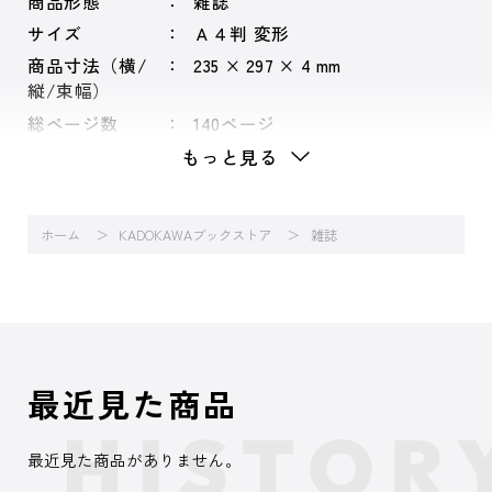
商品形態
雑誌
サイズ
Ａ４判 変形
商品寸法（横/
235 × 297 × 4 mm
縦/束幅）
総ページ数
140ページ
もっと見る
ホーム
KADOKAWAブックストア
雑誌
最近見た商品
最近見た商品がありません。