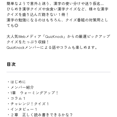
簡単なようで意外と迷う、漢字の使い分けや送り仮名…
ひらめき漢字クイズや虫食い漢字クイズなど、様々な漢字
クイズを盛り込んだ飽きない１冊！
漢字の勉強になるのはもちろん、クイズ番組の対策用とし
ても◎
大人気Webメディア「QuizKnock」からの厳選ピックアップ
クイズをたっぷり収録！
QuizKnockメンバーによる話やコラムも楽しめます。
目次
・はじめに
・メンバー紹介
・1章 ウォーミングアップ！
・コラム１
・チャレンジ！クイズ１
・インタビュー１
・２章 正しく読み書きできるかな？