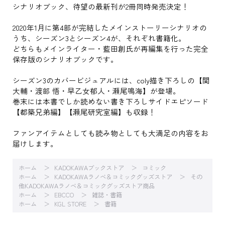
シナリオブック、待望の最新刊が2冊同時発売決定！
2020年1月に第4部が完結したメインストーリーシナリオの
うち、シーズン3とシーズン4が、それぞれ書籍化。
どちらもメインライター・藍田創氏が再編集を行った完全
保存版のシナリオブックです。
シーズン3のカバービジュアルには、coly描き下ろしの【関
大輔・渡部 悟・早乙女郁人・瀬尾鳴海】が登場。
巻末には本書でしか読めない書き下ろしサイドエピソード
【都築兄弟編】【瀬尾研究室編】も収録！
ファンアイテムとしても読み物としても大満足の内容をお
届けします。
ホーム
KADOKAWAブックストア
コミック
ホーム
KADOKAWAラノベ＆コミックグッズストア
その
他KADOKAWAラノベ＆コミックグッズストア商品
ホーム
EBCCO
雑誌・書籍
ホーム
KGL STORE
書籍