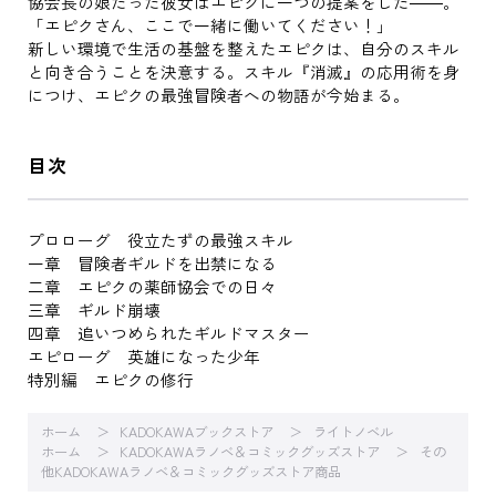
協会長の娘だった彼女はエピクに一つの提案をした――。
「エピクさん、ここで一緒に働いてください！」
新しい環境で生活の基盤を整えたエピクは、自分のスキル
と向き合うことを決意する。スキル『消滅』の応用術を身
につけ、エピクの最強冒険者への物語が今始まる。
目次
プロローグ 役立たずの最強スキル
一章 冒険者ギルドを出禁になる
二章 エピクの薬師協会での日々
三章 ギルド崩壊
四章 追いつめられたギルドマスター
エピローグ 英雄になった少年
特別編 エピクの修行
ホーム
KADOKAWAブックストア
ライトノベル
ホーム
KADOKAWAラノベ＆コミックグッズストア
その
他KADOKAWAラノベ＆コミックグッズストア商品