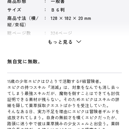
商品形態
一般書
サイズ
Ｂ６判
商品寸法（横/
128 × 182 × 20 mm
縦/束幅）
総ページ数
324ページ
もっと見る
無自覚に無敵。
15歳の少年エピクはひとりで活動するF級冒険者。
エピクの持つスキル『消滅』は、対象をなんでも消し去っ
てしまう最強スキルだが、魔物を倒すことはできても討伐
証明できる素材が残らない。そのためエピクはスキルの詳
細を隠して薬草採取クエストばかりを受注していた。
そんなある日、実力不足を理由にエピクは冒険者ギルドを
追放されてしまう。自身の無能さを嘆くエピクだったが、
路頭に迷う中で彼は薬草摘みの少女スェルと出会う。薬師