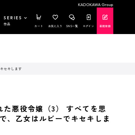
KADOKAWA Group
SERIES
作品
カート
お気に入り
SNS一覧
ログイン
新規登録
でキセキします
された悪役令嬢（3） すべてを思
で、乙女はルビーでキセキしま