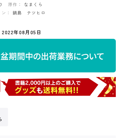
り
原作：
なまくら
イン：
鍋島 テツヒロ
2022年08月05日
ら