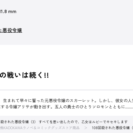
11.8 mm
れた悪役令嬢
の戦いは続く!!
と、生まれて早々に誓った元悪役令嬢のスカーレット。しかし、彼女の
謀する令嬢アリサが動き出す。五人の勇士のひとりソロモンとともに…
8回殺された悪役令嬢（3） すべてを思い出したので、乙女はルビーでキセキします
他KADOKAWAラノベ＆コミックグッズストア商品
108回殺された悪役令嬢