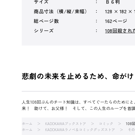
サイズ
Ｂ６判
商品寸法（横/縦/束幅）
128 × 182 × 
総ページ数
162ページ
シリーズ
108回殺さ
悲劇の未来を止めるため、命がけ
人生108回ぶんのチート知識は、すべてぐーたらのために
来！ 助けて、お父様！ そして、この人生のループを首
ホーム
KADOKAWAブックストア
コミック
10
ホーム
KADOKAWAラノベ＆コミックグッズストア
その