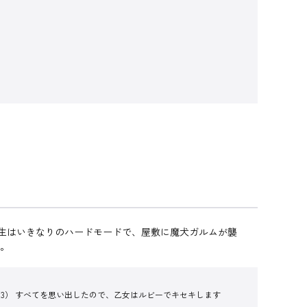
人生はいきなりのハードモードで、屋敷に魔犬ガルムが襲
…。
（3） すべてを思い出したので、乙女はルビーでキセキします