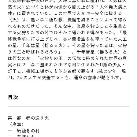
人類最終戦争後の世界。大地は黒い森に覆われ、人類は天
然の火に近づくと体が内側から燃え上がる「人体発火病原
体」に冒されていた。この世界で人が唯一安全に扱える
〈火〉は、黒い森に棲む獣、炎魔を狩ることによって得ら
れるものだけだった。そんな中、炎魔を狩ることを生業と
する火狩りたちの間でひそかに囁かれる噂があった。「最
終戦争前に打ち上げられ、長い間虚空を彷徨っていた人工
の星、千年彗星〈揺るる火〉。その星を狩った者は、火狩
りの王と呼ばれるだろう」――。千年彗星〈揺るる火〉と
は何なのか。「火狩りの王」の伝説に秘められた世界の真
実とは？ 森に囲まれた小さな村に生まれた11歳の少女・
灯子と、機械工場が立ち並ぶ首都で暮らす15歳の少年・煌
四。2人の人生が交差するとき、運命の歯車が動き出す。
目次
第一部 春の送り火
〈序章〉
一 紙漉きの村
二 花嫁たち