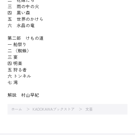
三 雨の中の火
四 黒い森
五 世界のかけら
六 水晶の竜
第二部 けもの道
一 船祭り
二 〈蜘蛛〉
三 宴
四 明楽
五 狩る者
六 トンネル
七 湾
解説 村山早紀
ホーム
KADOKAWAブックストア
文芸