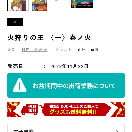
火狩りの王 〈一〉春ノ火
著者：
日向 理恵子
イラスト：
山田 章博
発売日
2022年11月22日
電子書籍