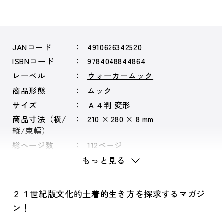
JANコード
4910626342520
ISBNコード
9784048844864
レーベル
ウォーカームック
商品形態
ムック
サイズ
Ａ４判 変形
商品寸法（横/
210 × 280 × 8 mm
縦/束幅）
総ページ数
112ページ
もっと見る
２１世紀版文化的土着的生き方を探求するマガジ
ン！