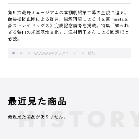
角川武蔵野ミュージアムの本棚劇場第二幕の全貌に迫る。
館長松岡正剛による提言、黒瀬珂瀾による《文豪 meets文
豪ストレイドッグス》完成記念論考を掲載。特集「知られ
ざる狭山の米軍基地文化」、津村節子さんによる回想記は
必読。
ホーム
KADOKAWAブックストア
雑誌
最近見た商品
最近見た商品がありません。