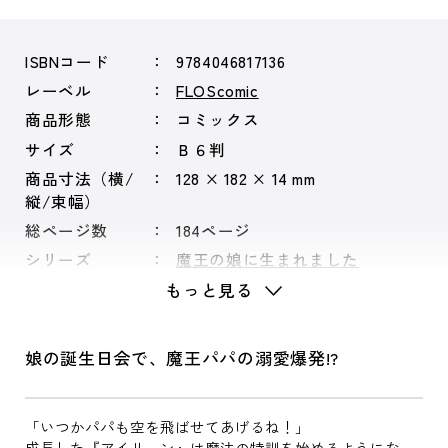
ISBNコード
9784046817136
レーベル
FLOScomic
商品形態
コミックス
サイズ
Ｂ６判
商品寸法（横/
128 × 182 × 14 mm
縦/束幅）
総ページ数
184ページ
シリーズ
魔王の娘に生まれました
もっと見る
娘の誕生日会で、魔王パパの溺愛爆発!?
「いつかパパも空を飛ばせてあげるね！」
成長した『アイリーン』は魔法の特訓を始めるようにな