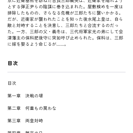
京に近衛基煕を訪ねた吉良三郎義央は、近衛家を陥れよう
とする弾正尹らの陰謀に巻き込まれた。屋敷検めを一度は
排除したものの、さらなる危機が三郎たちに襲いかかる。
だが、近衛家が襲われたことを知った後水尾上皇は、自ら
敵と対峙することを決意し、三郎たちと合流するのだっ
た。一方、三郎の父・義冬は、三代将軍家光の弟にして会
津藩主の保科肥後守に突如呼び止められた。保科は、三郎
に嫁を娶るよう命じるが……。
目次
目次
第一章 決戦の場
第二章 何重もの罠わな
第三章 両皇対峙
第四章 離京の日