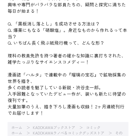
興味や専門がバラバラな部員たちの、疑問と探究に満ちた
毎日が始まる！
Q. 「黒板消し落とし」を成功させる方法は？
Q. 爆薬にもなる「硝酸塩」。身近なものから作れるって本
当？
Q. いちばん長く飛ぶ紙飛行機って、どんな形？
理科の教員免許を持つ著者の確かな知識に裏打ちされた、
雑学たっぷりなサイエンスコメディー！
漫画誌「ハルタ」で連載中の『瑠璃の宝石』で鉱物採集の
世界を描き、
多くの読者を魅了している新鋭・渋谷圭一郎。
入手困難となっていたデビュー作が、装いも新たに待望の
復刊です。
大量加筆のうえ、描き下ろし漫画も収録！ 2ヶ月連続刊行
でお届けします！
ホーム
KADOKAWAブックストア
コミック
ホーム
KADOKAWAラノベ＆コミックグッズストア
その