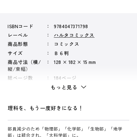
ISBNコード
9784047371798
レーベル
ハルタコミックス
商品形態
コミックス
サイズ
Ｂ６判
商品寸法（横/
128 × 182 × 15 mm
縦/束幅）
総ページ数
184ページ
もっと見る
理科を、もう一度好きになる！
部員減少のため「物理部」「化学部」「生物部」「地学
部」は統合され、「大科学部」に。