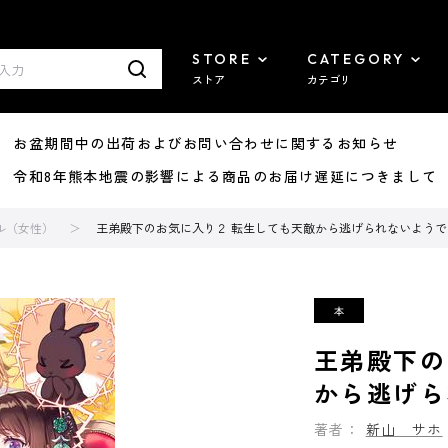
STORE
CATEGORY
ストア
カテゴリ
8/07 お盆期間中の出荷およびお問い合わせに関するお知らせ
7/29 令和8年熊本地震の影響による商品のお届け遅延につきまして
ル（女性）
王弟殿下のお気に入り２ 転生しても天敵から逃げられないようです
王弟殿下の
から逃げら
著者：
新山 サホ