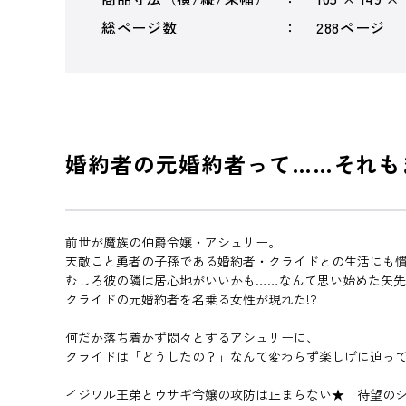
総ページ数
288ページ
婚約者の元婚約者って……それも
前世が魔族の伯爵令嬢・アシュリー。
天敵こと勇者の子孫である婚約者・クライドとの生活にも
むしろ彼の隣は居心地がいいかも……なんて思い始めた矢
クライドの元婚約者を名乗る女性が現れた!?
何だか落ち着かず悶々とするアシュリーに、
クライドは「どうしたの？」なんて変わらず楽しげに迫っ
イジワル王弟とウサギ令嬢の攻防は止まらない★ 待望の