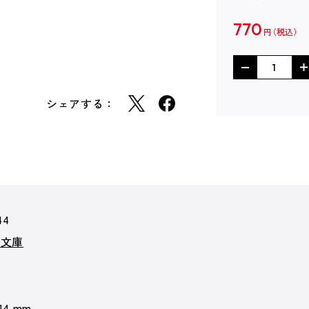
770
円
シェアする：
44
ズ文庫
 14 mm