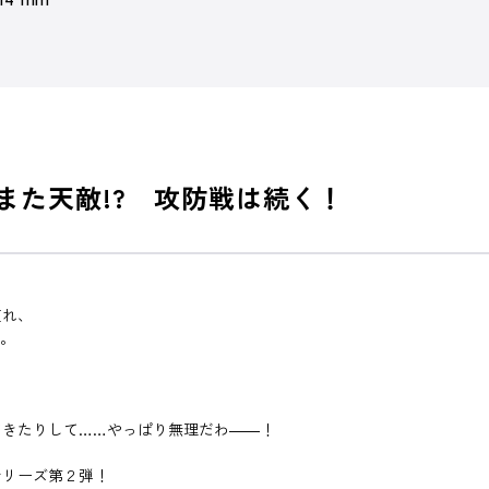
また天敵!? 攻防戦は続く！
慣れ、
先。
てきたりして……やっぱり無理だわ――！
シリーズ第２弾！