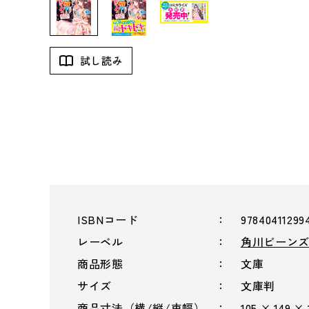
試し読み
ISBNコード
97840411299
レーベル
角川ビーン
商品形態
文庫
サイズ
文庫判
商品寸法（横/縦/束幅）
105 × 149 ×