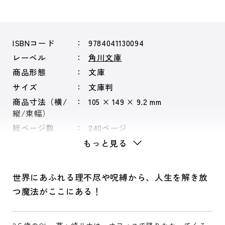
ISBNコード
9784041130094
レーベル
角川文庫
商品形態
文庫
サイズ
文庫判
商品寸法（横/
105 × 149 × 9.2 mm
縦/束幅）
総ページ数
240ページ
もっと見る
世界にあふれる理不尽や呪縛から、人生を解き放
つ魔法がここにある！