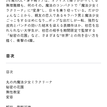
3６歳のOL・茅ヶ崎リナは、オフィスで降りかかってくる
無理難題も、何のその。魔法のコンパクトで「魔法少女ミ
ラクリーナ」に“変身”し、日々を乗り切っている。だがひ
ょんなことから、親友の恋人であるモラハラ男と魔法少女
ごっこをするはめになり…ポップな出だしが一転、強烈な
皮肉とパンチの効いた結末を迎える表題作ほか、初恋を忘
れられない大学生が、初恋の相手を期間限定で監禁する
「秘密の花園」など、さまざまな“世界”との向き合い方を
描く、衝撃の4篇。
目次
目次
丸の内魔法少女ミラクリーナ
秘密の花園
無性教室
変容
解説 藤野可織