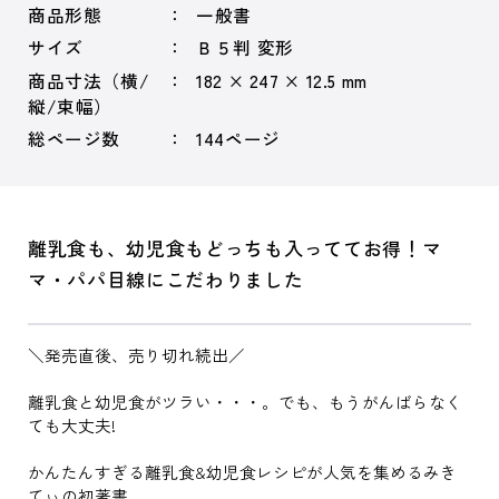
商品形態
一般書
サイズ
Ｂ５判 変形
商品寸法（横/
182 × 247 × 12.5 mm
縦/束幅）
総ページ数
144ページ
離乳食も、幼児食もどっちも入っててお得！マ
マ・パパ目線にこだわりました
＼発売直後、売り切れ続出／
離乳食と幼児食がツラい・・・。でも、もうがんばらなく
ても大丈夫!
かんたんすぎる離乳食&幼児食レシピが人気を集めるみき
てぃの初著書。