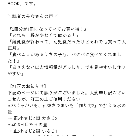
BOOK」です。
＼読者のみなさんの声／
『2冊分が1冊になっていてお買い得！』
『どれも工程が少なくて助かる！』
『離乳食が終わって、幼児食だったけどそれでも買って大
正解』
『食べムラがあるうちの子も、パクパク食べてくれまし
た！』
『ありえないほど情報量がぎっしり、でも見やすいし作り
やすい』
【訂正のお知らせ】
下記のページにて誤りがございました。大変申し訳ござい
ませんが、訂正の上ご使用ください。
p.35じゃがいも、p.38さつまいも「作り方2」で加える水の
量
→ 正:小さじ2 誤:大さじ2
p.40 6日目たらの量
→ 正:小さじ2 誤:小さじ1