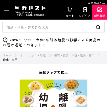
KADOKAWA Group
カート
ログイン
新規登録
2026/07/29 令和8年熊本地震の影響による商品の
お届け遅延につきまして
ホーム
本・コミック・雑誌
美容・健康・料理・趣味・実用
趣味・実用
画像タップで拡大