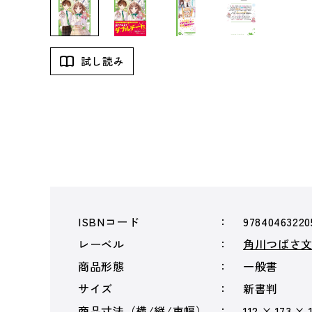
試し読み
ISBNコード
97840463220
レーベル
角川つばさ
商品形態
一般書
サイズ
新書判
商品寸法（横/縦/束幅）
112 × 173 × 