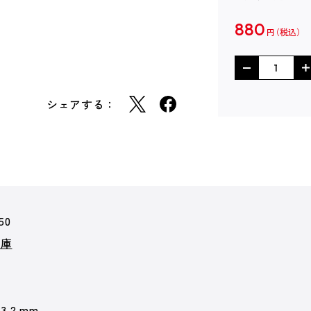
880
円
シェアする：
50
文庫
13.2 mm