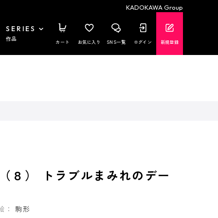
KADOKAWA Group
SERIES
作品
カート
お気に入り
SNS一覧
ログイン
新規登録
（８） トラブルまみれのデー
絵：
駒形