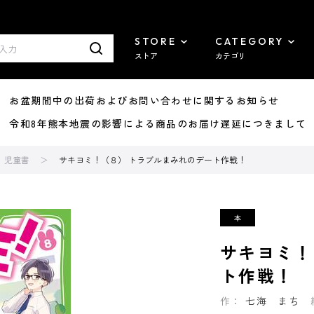
STORE
CATEGORY
ストア
カテゴリ
8/07 お盆期間中の出荷およびお問い合わせに関するお知らせ
7/29 令和8年熊本地震の影響による商品のお届け遅延につきまして
児童書
サキヨミ！（８） トラブルまみれのデート作戦！
サキヨミ！
ト作戦！
作：
七海 まち