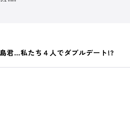
島君…私たち４人でダブルデート!?
、