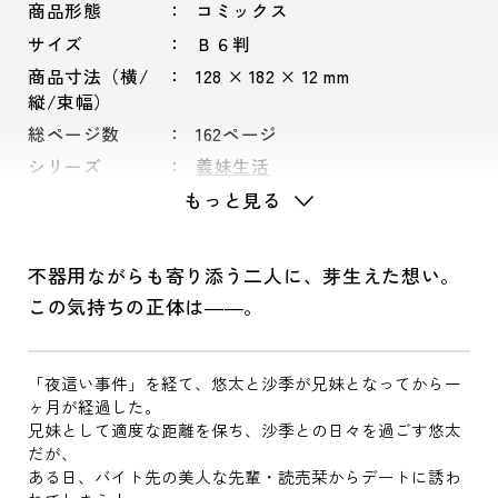
商品形態
コミックス
サイズ
Ｂ６判
商品寸法（横/
128 × 182 × 12 mm
縦/束幅）
総ページ数
162ページ
シリーズ
義妹生活
もっと見る
不器用ながらも寄り添う二人に、芽生えた想い。
この気持ちの正体は――。
「夜這い事件」を経て、悠太と沙季が兄妹となってから一
ヶ月が経過した。
兄妹として適度な距離を保ち、沙季との日々を過ごす悠太
だが、
ある日、バイト先の美人な先輩・読売栞からデートに誘わ