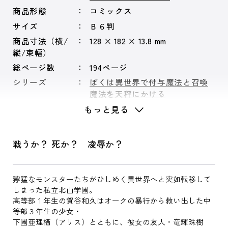
商品形態
コミックス
サイズ
Ｂ６判
商品寸法（横/
128 × 182 × 13.8 mm
縦/束幅）
総ページ数
194ページ
シリーズ
ぼくは異世界で付与魔法と召喚
魔法を天秤にかける
もっと見る
戦うか？ 死か？ 凌辱か？
獰猛なモンスターたちがひしめく異世界へと突如転移して
しまった私立北山学園。
高等部１年生の賀谷和久はオークの暴行から救い出した中
等部３年生の少女・
下園亜理栖（アリス）とともに、彼女の友人・竜輝珠樹