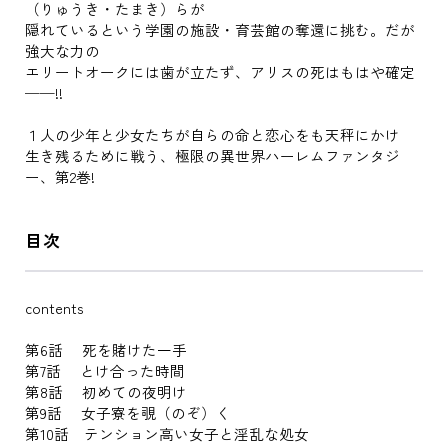
（りゅうき・たまき）らが
隠れているという学園の施設・育芸館の奪還に挑む。だが
強大な力の
エリートオークには歯が立たず、アリスの死はもはや確定
──!!
１人の少年と少女たちが自らの命と恋心をも天秤にかけ
生き残るために戦う、極限の異世界ハーレムファンタジ
ー、第2巻!
目次
contents
第6話 死を賭けた一手
第7話 とけ合った時間
第8話 初めての夜明け
第9話 女子寮を覗（のぞ）く
第10話 テンション高い女子と淫乱な処女